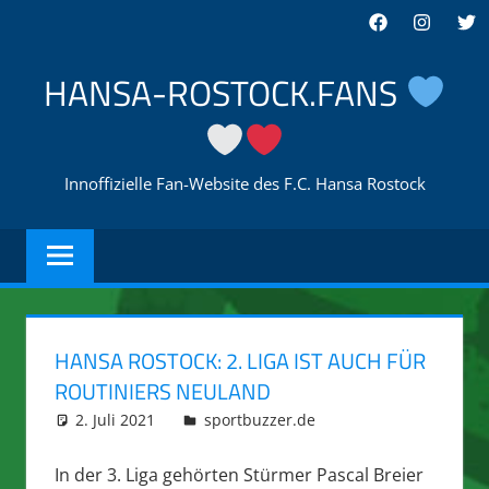
Zum
Facebook
Instagra
Twi
Inhalt
springen
HANSA-ROSTOCK.FANS
Innoffizielle Fan-Website des F.C. Hansa Rostock
HANSA ROSTOCK: 2. LIGA IST AUCH FÜR
ROUTINIERS NEULAND
2. Juli 2021
integromat
sportbuzzer.de
In der 3. Liga gehörten Stürmer Pascal Breier