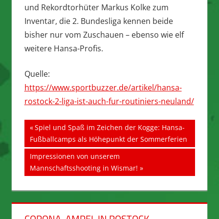
und Rekordtorhüter Markus Kolke zum
Inventar, die 2. Bundesliga kennen beide
bisher nur vom Zuschauen – ebenso wie elf
weitere Hansa-Profis.
Quelle:
https://www.sportbuzzer.de/artikel/hansa-
rostock-2-liga-ist-auch-fur-routiniers-neuland/
Beitragsnavigation
Vorheriger
Spiel und Spaß im Zeichen der Kogge: Hansa-
Beitrag:
Fußballcamps als Höhepunkt der Sommerferien
Nächster
Impressionen von unserem
Beitrag:
Mannschaftsshooting in Wismar!
CORONA-AMPEL IN ROSTOCK