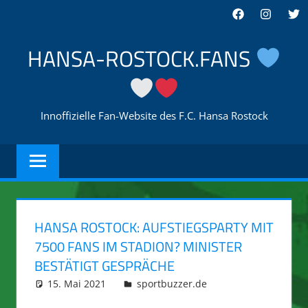
Zum
Facebook
Instagra
Twi
Inhalt
springen
HANSA-ROSTOCK.FANS
Innoffizielle Fan-Website des F.C. Hansa Rostock
HANSA ROSTOCK: AUFSTIEGSPARTY MIT
7500 FANS IM STADION? MINISTER
BESTÄTIGT GESPRÄCHE
15. Mai 2021
integromat
sportbuzzer.de