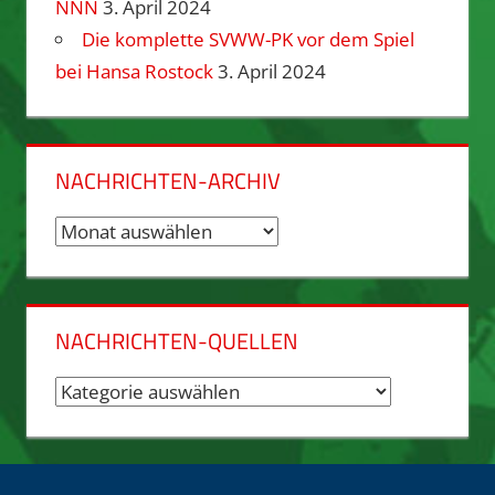
NNN
3. April 2024
Die komplette SVWW-PK vor dem Spiel
bei Hansa Rostock
3. April 2024
NACHRICHTEN-ARCHIV
Nachrichten-
Archiv
NACHRICHTEN-QUELLEN
Nachrichten-
Quellen