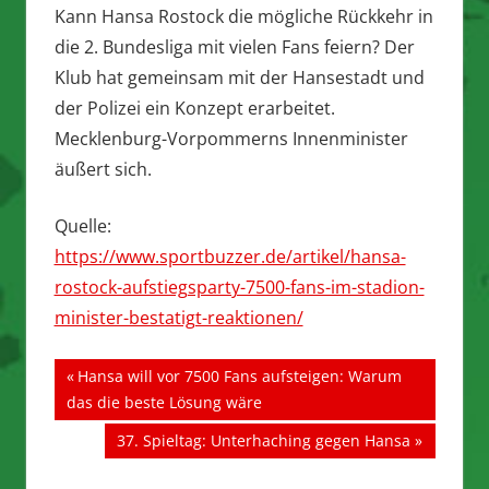
Kann Hansa Rostock die mögliche Rückkehr in
die 2. Bundesliga mit vielen Fans feiern? Der
Klub hat gemeinsam mit der Hansestadt und
der Polizei ein Konzept erarbeitet.
Mecklenburg-Vorpommerns Innenminister
äußert sich.
Quelle:
https://www.sportbuzzer.de/artikel/hansa-
rostock-aufstiegsparty-7500-fans-im-stadion-
minister-bestatigt-reaktionen/
Beitragsnavigation
Vorheriger
Hansa will vor 7500 Fans aufsteigen: Warum
Beitrag:
das die beste Lösung wäre
Nächster
37. Spieltag: Unterhaching gegen Hansa
Beitrag: