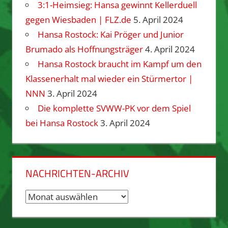
3:1-Heimsieg: Hansa gewinnt Kellerduell
gegen Wiesbaden | FLZ.de
5. April 2024
Hansa Rostock: Kai Pröger und Junior
Brumado als Hoffnungsträger
4. April 2024
Hansa Rostock braucht im Kampf um den
Klassenerhalt mal wieder ein Stürmertor |
NNN
3. April 2024
Die komplette SVWW-PK vor dem Spiel
bei Hansa Rostock
3. April 2024
NACHRICHTEN-ARCHIV
Nachrichten-
Archiv