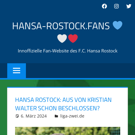
Zum
Facebook
Instagra
Twi
Inhalt
springen
HANSA-ROSTOCK.FANS
Innoffizielle Fan-Website des F.C. Hansa Rostock
HANSA ROSTOCK: AUS VON KRISTIAN
WALTER SCHON BESCHLOSSEN?
6. März 2024
integromat
liga-zwei.de