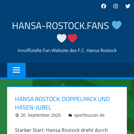
Zum
Facebook
Instagra
Twi
Inhalt
springen
HANSA-ROSTOCK.FANS
Innoffizielle Fan-Website des F.C. Hansa Rostock
HANSA ROSTOCK: DOPPELPACK UND
HASEN-JUBEL
20. September 2020
integromat
sportbuzzer.de
Starker Start: Hansa Rostock dreht durch