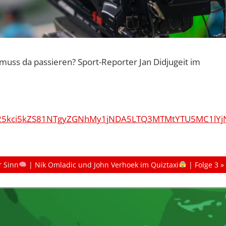
muss da passieren? Sport-Reporter Jan Didjugeit im
DovL25kci5kZS81NTgyZGNhMy1jNDA5LTQ3MTMtYTU5MC1
r Sinn
| Nik Omladic und John Verhoek im Quiztaxi
| Folge 3