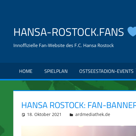
Zum
Inhalt
springen
HANSA-ROSTOCK.FANS
Innoffizielle Fan-Website des F.C. Hansa Rostock
HOME
SPIELPLAN
OSTSEESTADION-EVENTS
HANSA ROSTOCK: FAN-BANNER 
18. Oktober 2021
integromat
ardmediathek.de