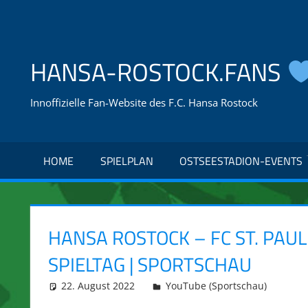
Zum
Inhalt
springen
HANSA-ROSTOCK.FANS
Innoffizielle Fan-Website des F.C. Hansa Rostock
HOME
SPIELPLAN
OSTSEESTADION-EVENTS
HANSA ROSTOCK – FC ST. PAULI
SPIELTAG | SPORTSCHAU
22. August 2022
integromat
YouTube (Sportschau)