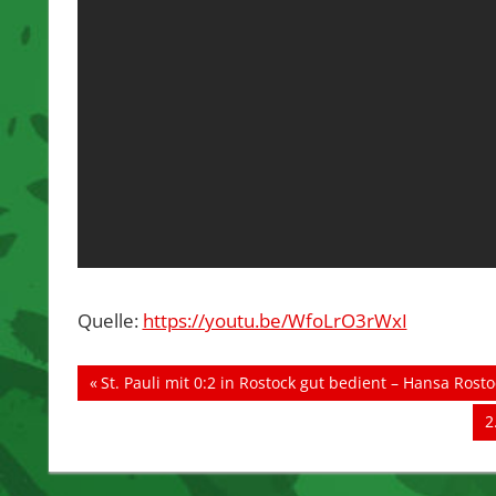
Quelle:
https://youtu.be/WfoLrO3rWxI
Beitragsnavigation
Vorheriger
St. Pauli mit 0:2 in Rostock gut bedient – Hansa Rostoc
Beitrag:
N
2
B