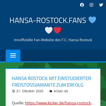
Zum
Facebook
Instagra
Twi
Inhalt
springen
HANSA-ROSTOCK.FANS
Innoffizielle Fan-Website des F.C. Hansa Rostock
HANSA ROSTOCK: MIT EINSTUDIERTER
FREISTOSSVARIANTE ZUM ERFOLG
21. Oktober 2020
integromat
kicker.de
Quelle:
https://www.kicker.de/hansa-rostock-