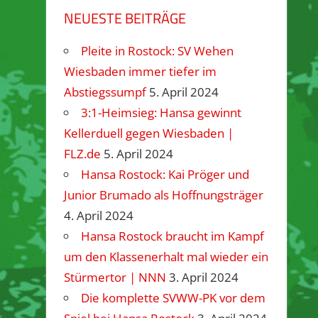
NEUESTE BEITRÄGE
Pleite in Rostock: SV Wehen
Wiesbaden immer tiefer im
Abstiegssumpf
5. April 2024
3:1-Heimsieg: Hansa gewinnt
Kellerduell gegen Wiesbaden |
FLZ.de
5. April 2024
Hansa Rostock: Kai Pröger und
Junior Brumado als Hoffnungsträger
4. April 2024
Hansa Rostock braucht im Kampf
um den Klassenerhalt mal wieder ein
Stürmertor | NNN
3. April 2024
Die komplette SVWW-PK vor dem