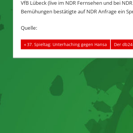
VfB Lübeck (live im NDR Fernsehen und bei NDR
Bemühungen bestätigte auf NDR Anfrage ein Spr
Quelle:
Beitragsnavigation
Vorheriger
Nächster
37. Spieltag: Unterhaching gegen Hansa
Der db24-
Beitrag:
Beitrag: