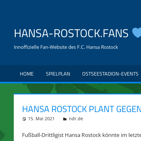
Zum
Inhalt
springen
HANSA-ROSTOCK.FANS
Innoffizielle Fan-Website des F.C. Hansa Rostock
HOME
SPIELPLAN
OSTSEESTADION-EVENTS
HANSA ROSTOCK PLANT GEGEN 
15. Mai 2021
integromat
ndr.de
Fußball-Drittligist Hansa Rostock könnte im let