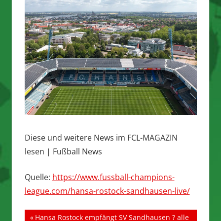
Diese und weitere News im FCL-MAGAZIN
lesen | Fußball News
Quelle:
https://www.fussball-champions-
league.com/hansa-rostock-sandhausen-live/
Beitragsnavigation
Vorheriger
Hansa Rostock empfängt SV Sandhausen ? alle