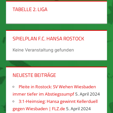
TABELLE 2. LIGA
SPIELPLAN F.C. HANSA ROSTOCK
Keine Veranstaltung gefunden
NEUESTE BEITRÄGE
Pleite in Rostock: SV Wehen Wiesbaden
immer tiefer im Abstiegssumpf
5. April 2024
3:1-Heimsieg: Hansa gewinnt Kellerduell
gegen Wiesbaden | FLZ.de
5. April 2024