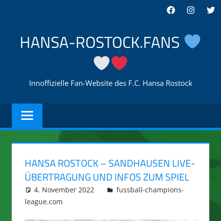
Zum
Facebook
Instagra
Twi
Inhalt
springen
HANSA-ROSTOCK.FANS
Innoffizielle Fan-Website des F.C. Hansa Rostock
HANSA ROSTOCK – SANDHAUSEN LIVE-
ÜBERTRAGUNG UND INFOS ZUM SPIEL
4. November 2022
integromat
fussball-champions-
league.com