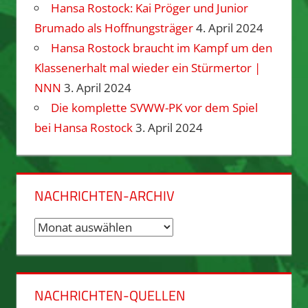
Hansa Rostock: Kai Pröger und Junior
Brumado als Hoffnungsträger
4. April 2024
Hansa Rostock braucht im Kampf um den
Klassenerhalt mal wieder ein Stürmertor |
NNN
3. April 2024
Die komplette SVWW-PK vor dem Spiel
bei Hansa Rostock
3. April 2024
NACHRICHTEN-ARCHIV
Nachrichten-
Archiv
NACHRICHTEN-QUELLEN