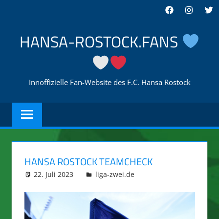
Zum
Facebook
Instagra
Twi
Inhalt
springen
HANSA-ROSTOCK.FANS
Innoffizielle Fan-Website des F.C. Hansa Rostock
HANSA ROSTOCK TEAMCHECK
22. Juli 2023
integromat
liga-zwei.de