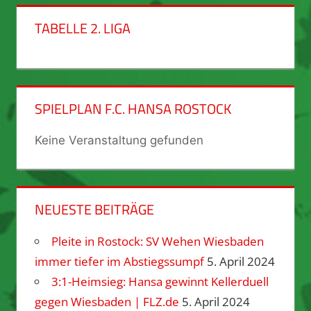
TABELLE 2. LIGA
SPIELPLAN F.C. HANSA ROSTOCK
Keine Veranstaltung gefunden
NEUESTE BEITRÄGE
Pleite in Rostock: SV Wehen Wiesbaden
immer tiefer im Abstiegssumpf
5. April 2024
3:1-Heimsieg: Hansa gewinnt Kellerduell
gegen Wiesbaden | FLZ.de
5. April 2024