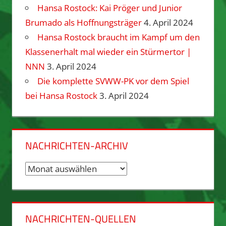
Hansa Rostock: Kai Pröger und Junior
Brumado als Hoffnungsträger
4. April 2024
Hansa Rostock braucht im Kampf um den
Klassenerhalt mal wieder ein Stürmertor |
NNN
3. April 2024
Die komplette SVWW-PK vor dem Spiel
bei Hansa Rostock
3. April 2024
NACHRICHTEN-ARCHIV
Nachrichten-
Archiv
NACHRICHTEN-QUELLEN