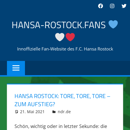
Zum
Facebook
Instagra
Twi
Inhalt
springen
HANSA-ROSTOCK.FANS
Innoffizielle Fan-Website des F.C. Hansa Rostock
HANSA ROSTOCK: TORE, TORE, TORE –
ZUM AUFSTIEG?
21. Mai 2021
integromat
ndr.de
Schön, wichtig oder in letzter Sekunde: die