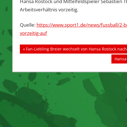
Hansa Rostock und Mittelfeldspieler Sebastien 
Arbeitsverhältnis vorzeitig.
Quelle:
https://www.sport1.de/news/fussball/2-b
vorzeitig-auf
Beitragsnavigation
Vorheriger
Fan-Liebling Breier wechselt von Hansa Rostock nac
Beitrag:
Nächs
Hansa 
Beitra