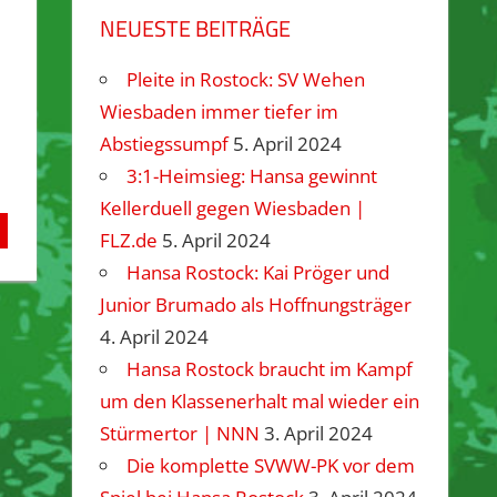
NEUESTE BEITRÄGE
Pleite in Rostock: SV Wehen
Wiesbaden immer tiefer im
Abstiegssumpf
5. April 2024
3:1-Heimsieg: Hansa gewinnt
Kellerduell gegen Wiesbaden |
FLZ.de
5. April 2024
Hansa Rostock: Kai Pröger und
Junior Brumado als Hoffnungsträger
4. April 2024
Hansa Rostock braucht im Kampf
um den Klassenerhalt mal wieder ein
Stürmertor | NNN
3. April 2024
Die komplette SVWW-PK vor dem