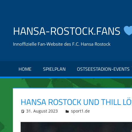
Zum
Inhalt
springen
HANSA-ROSTOCK.FANS
Innoffizielle Fan-Website des F.C. Hansa Rostock
HOME
SPIELPLAN
OSTSEESTADION-EVENTS
HANSA ROSTOCK UND THILL LÖ
31. August 2023
integromat
sport1.de