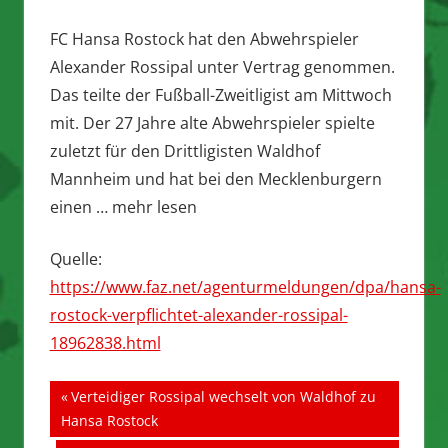
FC Hansa Rostock hat den Abwehrspieler
Alexander Rossipal unter Vertrag genommen.
Das teilte der Fußball-Zweitligist am Mittwoch
mit. Der 27 Jahre alte Abwehrspieler spielte
zuletzt für den Drittligisten Waldhof
Mannheim und hat bei den Mecklenburgern
einen … mehr lesen
Quelle:
https://www.faz.net/agenturmeldungen/dpa/hansa-
rostock-verpflichtet-alexander-rossipal-
18962838.html
Beitragsnavigation
Vorheriger
Verteidiger Rossipal wechselt von Waldhof zu
Beitrag:
Hansa Rostock