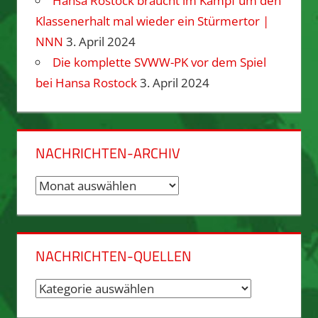
Hansa Rostock braucht im Kampf um den
Klassenerhalt mal wieder ein Stürmertor |
NNN
3. April 2024
Die komplette SVWW-PK vor dem Spiel
bei Hansa Rostock
3. April 2024
NACHRICHTEN-ARCHIV
Nachrichten-
Archiv
NACHRICHTEN-QUELLEN
Nachrichten-
Quellen