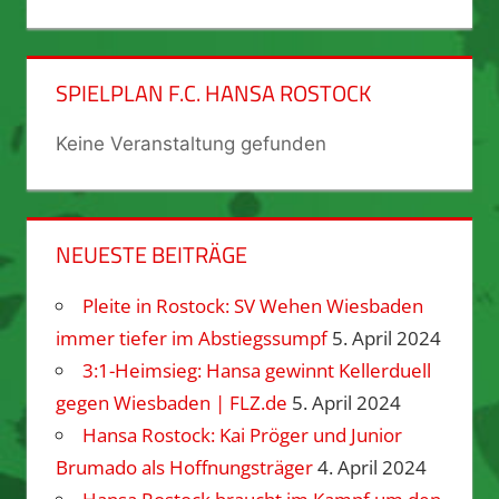
SPIELPLAN F.C. HANSA ROSTOCK
Keine Veranstaltung gefunden
NEUESTE BEITRÄGE
Pleite in Rostock: SV Wehen Wiesbaden
immer tiefer im Abstiegssumpf
5. April 2024
3:1-Heimsieg: Hansa gewinnt Kellerduell
gegen Wiesbaden | FLZ.de
5. April 2024
Hansa Rostock: Kai Pröger und Junior
Brumado als Hoffnungsträger
4. April 2024