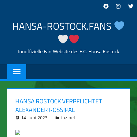
Zum
Facebook
Instagra
Twi
Inhalt
springen
HANSA-ROSTOCK.FANS
Innoffizielle Fan-Website des F.C. Hansa Rostock
HANSA ROSTOCK VERPFLICHTET
ALEXANDER ROSSIPAL
14. Juni 2023
integromat
faz.net