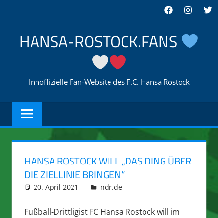
Zum
Facebook
Instagra
Twi
Inhalt
springen
HANSA-ROSTOCK.FANS
Innoffizielle Fan-Website des F.C. Hansa Rostock
HANSA ROSTOCK WILL „DAS DING ÜBER
DIE ZIELLINIE BRINGEN“
20. April 2021
integromat
ndr.de
Fußball-Drittligist FC Hansa Rostock will im