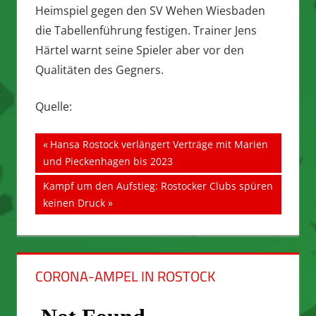
Heimspiel gegen den SV Wehen Wiesbaden
die Tabellenführung festigen. Trainer Jens
Härtel warnt seine Spieler aber vor den
Qualitäten des Gegners.
Quelle:
Beitragsnavigation
Vorheriger
Hansa Rostock verlängert Verträge mit Marien
Beitrag:
und Pieckenhagen bis 2023
Nächster
Kampf um den Aufstieg: Rostocker Clubs spüren
Beitrag:
keinen Druck
CORONA-AMPEL IN ROSTOCK