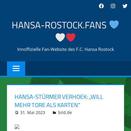
Zum
Facebook
Instagra
Twi
Inhalt
springen
HANSA-ROSTOCK.FANS
Innoffizielle Fan-Website des F.C. Hansa Rostock
HANSA-STÜRMER VERHOEK: „WILL
MEHR TORE ALS KARTEN“
31. Mai 2023
integromat
bild.de