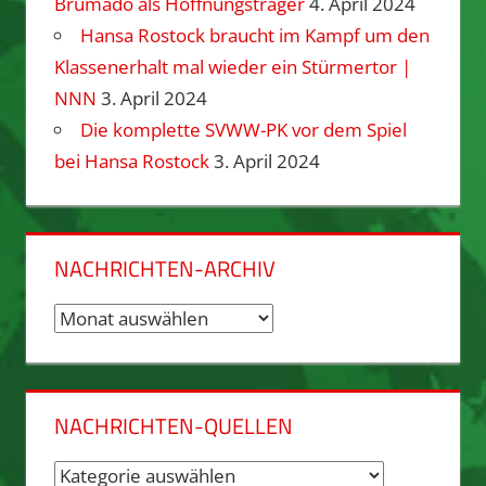
Brumado als Hoffnungsträger
4. April 2024
Hansa Rostock braucht im Kampf um den
Klassenerhalt mal wieder ein Stürmertor |
NNN
3. April 2024
Die komplette SVWW-PK vor dem Spiel
bei Hansa Rostock
3. April 2024
NACHRICHTEN-ARCHIV
Nachrichten-
Archiv
NACHRICHTEN-QUELLEN
Nachrichten-