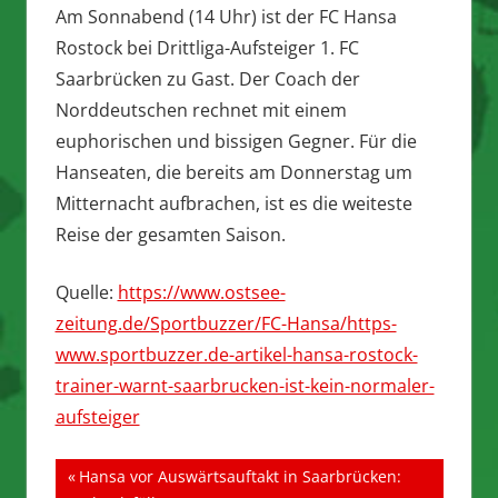
Am Sonnabend (14 Uhr) ist der FC Hansa
Rostock bei Drittliga-Aufsteiger 1. FC
Saarbrücken zu Gast. Der Coach der
Norddeutschen rechnet mit einem
euphorischen und bissigen Gegner. Für die
Hanseaten, die bereits am Donnerstag um
Mitternacht aufbrachen, ist es die weiteste
Reise der gesamten Saison.
Quelle:
https://www.ostsee-
zeitung.de/Sportbuzzer/FC-Hansa/https-
www.sportbuzzer.de-artikel-hansa-rostock-
trainer-warnt-saarbrucken-ist-kein-normaler-
aufsteiger
Beitragsnavigation
Vorheriger
Hansa vor Auswärtsauftakt in Saarbrücken: