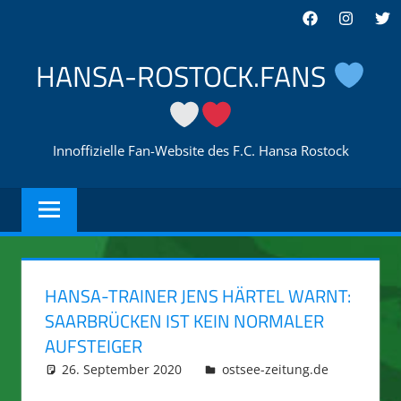
Zum
Facebook
Instagra
Twi
Inhalt
springen
HANSA-ROSTOCK.FANS
Innoffizielle Fan-Website des F.C. Hansa Rostock
HANSA-TRAINER JENS HÄRTEL WARNT:
SAARBRÜCKEN IST KEIN NORMALER
AUFSTEIGER
26. September 2020
integromat
ostsee-zeitung.de