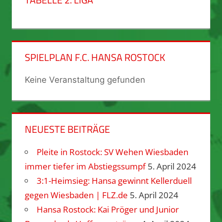
SPIELPLAN F.C. HANSA ROSTOCK
Keine Veranstaltung gefunden
NEUESTE BEITRÄGE
Pleite in Rostock: SV Wehen Wiesbaden
immer tiefer im Abstiegssumpf
5. April 2024
3:1-Heimsieg: Hansa gewinnt Kellerduell
gegen Wiesbaden | FLZ.de
5. April 2024
Hansa Rostock: Kai Pröger und Junior