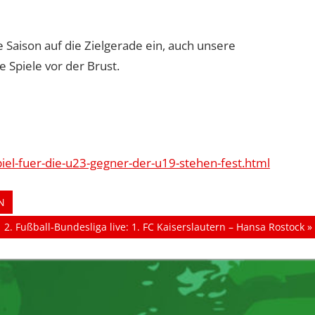
e Saison auf die Zielgerade ein, auch unsere
Spiele vor der Brust.
el-fuer-die-u23-gegner-der-u19-stehen-fest.html
N
Nächster
2. Fußball-Bundesliga live: 1. FC Kaiserslautern – Hansa Rostock
Beitrag: