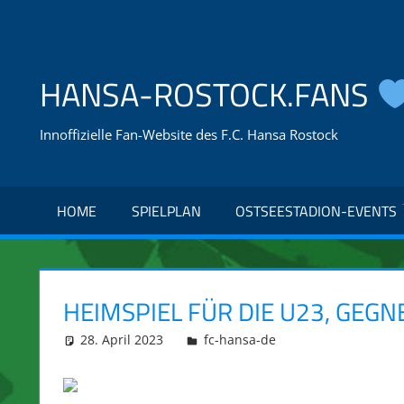
Zum
Inhalt
springen
HANSA-ROSTOCK.FANS
Innoffizielle Fan-Website des F.C. Hansa Rostock
HOME
SPIELPLAN
OSTSEESTADION-EVENTS
HEIMSPIEL FÜR DIE U23, GEGN
28. April 2023
hansa-rostock.fans-ifttt
fc-hansa-de