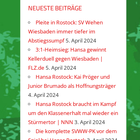
NEUESTE BEITRÄGE
Pleite in Rostock: SV Wehen
Wiesbaden immer tiefer im
Abstiegssumpf
5. April 2024
3:1-Heimsieg: Hansa gewinnt
Kellerduell gegen Wiesbaden |
FLZ.de
5. April 2024
Hansa Rostock: Kai Pröger und
Junior Brumado als Hoffnungsträger
4. April 2024
Hansa Rostock braucht im Kampf
um den Klassenerhalt mal wieder ein
Stürmertor | NNN
3. April 2024
Die komplette SVWW-PK vor dem