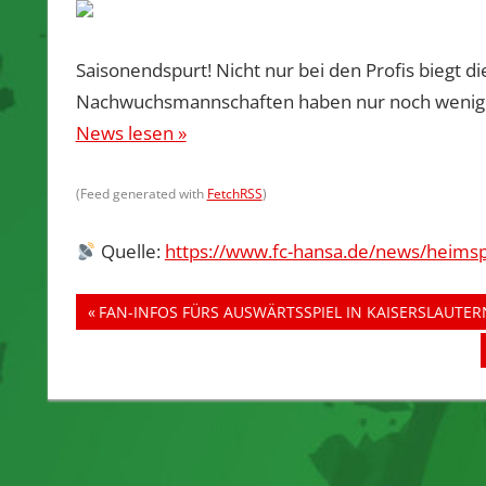
Saisonendspurt! Nicht nur bei den Profis biegt di
Nachwuchsmannschaften haben nur noch wenige 
News lesen »
(Feed generated with
FetchRSS
)
Quelle:
https://www.fc-hansa.de/news/heimspi
Beitragsnavigation
Vorheriger
FAN-INFOS FÜRS AUSWÄRTSSPIEL IN KAISERSLAUTER
Beitrag: