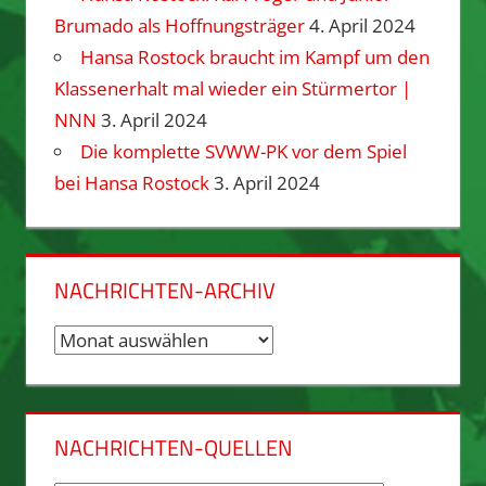
Brumado als Hoffnungsträger
4. April 2024
Hansa Rostock braucht im Kampf um den
Klassenerhalt mal wieder ein Stürmertor |
NNN
3. April 2024
Die komplette SVWW-PK vor dem Spiel
bei Hansa Rostock
3. April 2024
NACHRICHTEN-ARCHIV
Nachrichten-
Archiv
NACHRICHTEN-QUELLEN