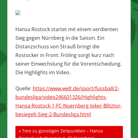
Hansa Rostock startet mit einem verdienten
Sieg gegen Nürnberg in die Saison. Ein
Distanzschuss von Strauß bringt die
Rostocker in Front. Fröling sorgt kurz nach
seiner Einwechslung für die Vorentscheidung.
Die Highlights im Video.
Quelle:
https://www.welt.de/sport/fussball/2-
bundesliga/video246601326/Highlights-
Hansa-Rostock-1-FC-Nuernberg-Joker-Blitztor-
besiegelt-Sieg-2-Bundesliga.html
Beitragsnavigation
Vorheriger
Tore zu günstigen Zeitpunkten – Hansa
Beitrag: