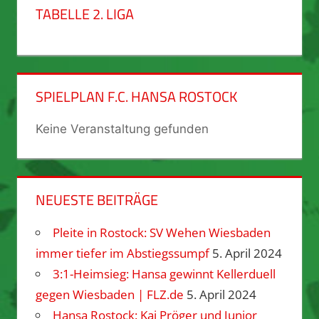
TABELLE 2. LIGA
SPIELPLAN F.C. HANSA ROSTOCK
Keine Veranstaltung gefunden
NEUESTE BEITRÄGE
Pleite in Rostock: SV Wehen Wiesbaden
immer tiefer im Abstiegssumpf
5. April 2024
3:1-Heimsieg: Hansa gewinnt Kellerduell
gegen Wiesbaden | FLZ.de
5. April 2024
Hansa Rostock: Kai Pröger und Junior