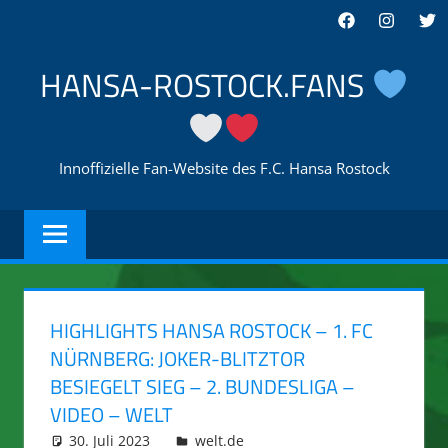
Zum
Facebook
Instagra
Twi
Inhalt
springen
HANSA-ROSTOCK.FANS
Innoffizielle Fan-Website des F.C. Hansa Rostock
HIGHLIGHTS HANSA ROSTOCK – 1. FC
NÜRNBERG: JOKER-BLITZTOR
BESIEGELT SIEG – 2. BUNDESLIGA –
VIDEO – WELT
30. Juli 2023
integromat
welt.de