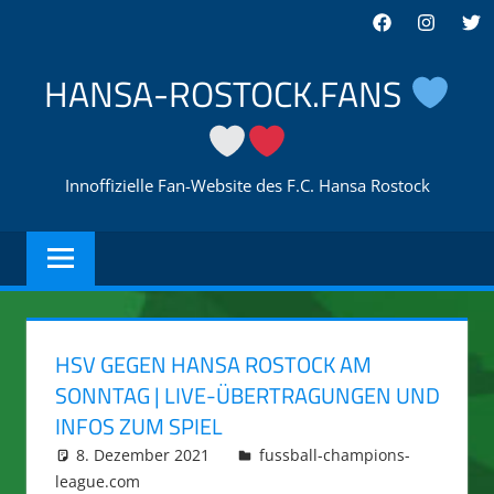
Zum
Facebook
Instagra
Twi
Inhalt
springen
HANSA-ROSTOCK.FANS
Innoffizielle Fan-Website des F.C. Hansa Rostock
HSV GEGEN HANSA ROSTOCK AM
SONNTAG | LIVE-ÜBERTRAGUNGEN UND
INFOS ZUM SPIEL
8. Dezember 2021
integromat
fussball-champions-
league.com