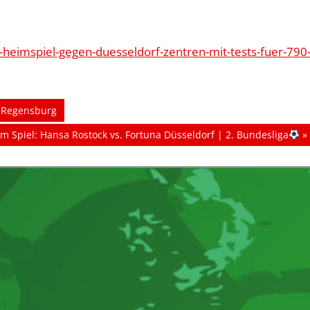
heimspiel-gegen-duesseldorf-zentren-mit-tests-fuer-790
r Regensburg
m Spiel: Hansa Rostock vs. Fortuna Düsseldorf | 2. Bundesliga