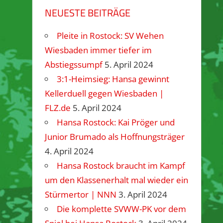
NEUESTE BEITRÄGE
Pleite in Rostock: SV Wehen
Wiesbaden immer tiefer im
Abstiegssumpf
5. April 2024
3:1-Heimsieg: Hansa gewinnt
Kellerduell gegen Wiesbaden |
FLZ.de
5. April 2024
Hansa Rostock: Kai Pröger und
Junior Brumado als Hoffnungsträger
4. April 2024
Hansa Rostock braucht im Kampf
um den Klassenerhalt mal wieder ein
Stürmertor | NNN
3. April 2024
Die komplette SVWW-PK vor dem