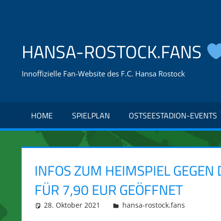
Zum
Inhalt
springen
HANSA-ROSTOCK.FANS
Innoffizielle Fan-Website des F.C. Hansa Rostock
HOME
SPIELPLAN
OSTSEESTADION-EVENTS
INFOS ZUM HEIMSPIEL GEGEN 
FÜR 7,90 EUR GEÖFFNET
28. Oktober 2021
integromat
hansa-rostock.fans