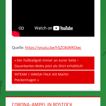
Quelle:
https://youtu.be/h5ZQkjWROwc
Beitragsnavigation
Vorheriger
Der Fußballgott immer an eurer Seite –
Beitrag:
Dauerkarten-Motiv jetzt als Shirt erhältlich!
Nächster
INTEAM | HANSA-TALK mit Martin
Beitrag:
Pieckenhagen
CORONA-AMPEL IN ROSTOCK