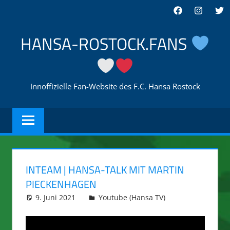
Zum
Facebook
Instagra
Twi
Inhalt
springen
HANSA-ROSTOCK.FANS
Innoffizielle Fan-Website des F.C. Hansa Rostock
INTEAM | HANSA-TALK MIT MARTIN
PIECKENHAGEN
9. Juni 2021
integromat
Youtube (Hansa TV)