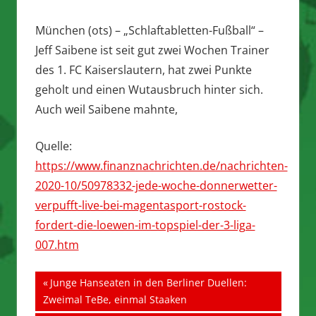
München (ots) – „Schlaftabletten-Fußball“ –
Jeff Saibene ist seit gut zwei Wochen Trainer
des 1. FC Kaiserslautern, hat zwei Punkte
geholt und einen Wutausbruch hinter sich.
Auch weil Saibene mahnte,
Quelle:
https://www.finanznachrichten.de/nachrichten-
2020-10/50978332-jede-woche-donnerwetter-
verpufft-live-bei-magentasport-rostock-
fordert-die-loewen-im-topspiel-der-3-liga-
007.htm
Beitragsnavigation
Vorheriger
Junge Hanseaten in den Berliner Duellen:
Beitrag:
Zweimal TeBe, einmal Staaken