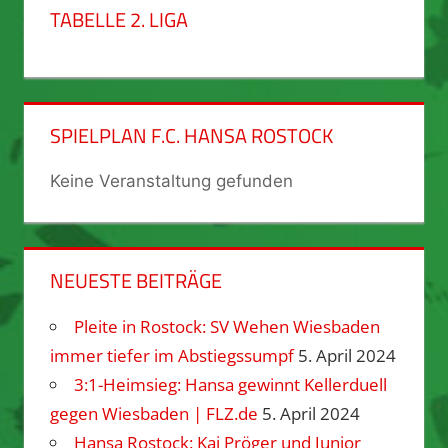
TABELLE 2. LIGA
SPIELPLAN F.C. HANSA ROSTOCK
Keine Veranstaltung gefunden
NEUESTE BEITRÄGE
Pleite in Rostock: SV Wehen Wiesbaden
immer tiefer im Abstiegssumpf
5. April 2024
3:1-Heimsieg: Hansa gewinnt Kellerduell
gegen Wiesbaden | FLZ.de
5. April 2024
Hansa Rostock: Kai Pröger und Junior