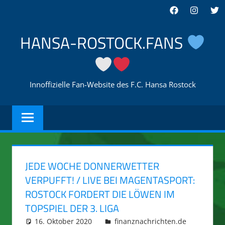
Zum
Facebook
Instagra
Twi
Inhalt
springen
HANSA-ROSTOCK.FANS
Innoffizielle Fan-Website des F.C. Hansa Rostock
JEDE WOCHE DONNERWETTER
VERPUFFT! / LIVE BEI MAGENTASPORT:
ROSTOCK FORDERT DIE LÖWEN IM
TOPSPIEL DER 3. LIGA
16. Oktober 2020
integromat
finanznachrichten.de