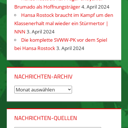
Brumado als Hoffnungsträger
4. April 2024
Hansa Rostock braucht im Kampf um den
Klassenerhalt mal wieder ein Stürmertor |
NNN
3. April 2024
Die komplette SVWW-PK vor dem Spiel
bei Hansa Rostock
3. April 2024
NACHRICHTEN-ARCHIV
Nachrichten-
Archiv
NACHRICHTEN-QUELLEN