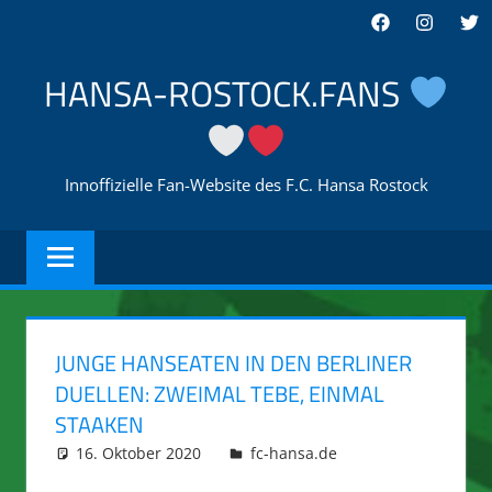
Zum
Facebook
Instagra
Twi
Inhalt
springen
HANSA-ROSTOCK.FANS
Innoffizielle Fan-Website des F.C. Hansa Rostock
JUNGE HANSEATEN IN DEN BERLINER
DUELLEN: ZWEIMAL TEBE, EINMAL
STAAKEN
16. Oktober 2020
integromat
fc-hansa.de