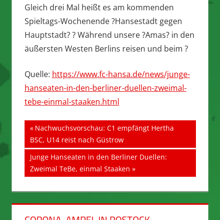
Gleich drei Mal heißt es am kommenden
Spieltags-Wochenende ?Hansestadt gegen
Hauptstadt? ? Während unsere ?Amas? in den
äußersten Westen Berlins reisen und beim ?
Quelle:
https://www.fc-hansa.de/news/junge-
hanseaten-in-den-berliner-duellen-zweimal-
tebe-einmal-staaken.html
Beitragsnavigation
Vorheriger
Nachwuchsvorschau: C1 empfängt Hertha
Beitrag:
BSC, U14 reist nach Güstrow
Nächster
Junge Hanseaten in den Berliner Duellen:
Beitrag:
Zweimal TeBe, einmal Staaken
CORONA-AMPEL IN ROSTOCK