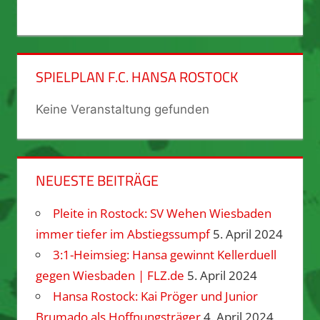
SPIELPLAN F.C. HANSA ROSTOCK
Keine Veranstaltung gefunden
NEUESTE BEITRÄGE
Pleite in Rostock: SV Wehen Wiesbaden
immer tiefer im Abstiegssumpf
5. April 2024
3:1-Heimsieg: Hansa gewinnt Kellerduell
gegen Wiesbaden | FLZ.de
5. April 2024
Hansa Rostock: Kai Pröger und Junior
Brumado als Hoffnungsträger
4. April 2024