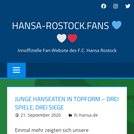
Zum
Facebook
Instagra
Twi
Inhalt
springen
HANSA-ROSTOCK.FANS
Innoffizielle Fan-Website des F.C. Hansa Rostock
JUNGE HANSEATEN IN TOPFORM – DREI
SPIELE, DREI SIEGE
21. September 2020
integromat
fc-hansa.de
Einmal mehr zeigten sich unsere