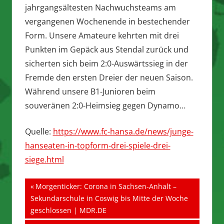
jahrgangsältesten Nachwuchsteams am
vergangenen Wochenende in bestechender
Form. Unsere Amateure kehrten mit drei
Punkten im Gepäck aus Stendal zurück und
sicherten sich beim 2:0-Auswärtssieg in der
Fremde den ersten Dreier der neuen Saison.
Während unsere B1-Junioren beim
souveränen 2:0-Heimsieg gegen Dynamo…
Quelle:
https://www.fc-hansa.de/news/junge-
hanseaten-in-topform-drei-spiele-drei-
siege.html
Beitragsnavigation
Vorheriger
Morgenticker: Corona in Sachsen-Anhalt –
Beitrag:
Sekundarschule in Coswig bis Mitte der Woche
geschlossen | MDR.DE