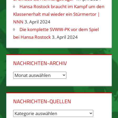
Hansa Rostock braucht im Kampf um den
Klassenerhalt mal wieder ein Stürmertor |
NNN
3. April 2024
Die komplette SVWW-PK vor dem Spiel
bei Hansa Rostock
3. April 2024
NACHRICHTEN-ARCHIV
Nachrichten-
Archiv
NACHRICHTEN-QUELLEN
Nachrichten-