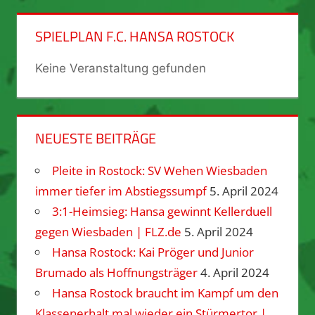
SPIELPLAN F.C. HANSA ROSTOCK
Keine Veranstaltung gefunden
NEUESTE BEITRÄGE
Pleite in Rostock: SV Wehen Wiesbaden
immer tiefer im Abstiegssumpf
5. April 2024
3:1-Heimsieg: Hansa gewinnt Kellerduell
gegen Wiesbaden | FLZ.de
5. April 2024
Hansa Rostock: Kai Pröger und Junior
Brumado als Hoffnungsträger
4. April 2024
Hansa Rostock braucht im Kampf um den
Klassenerhalt mal wieder ein Stürmertor |