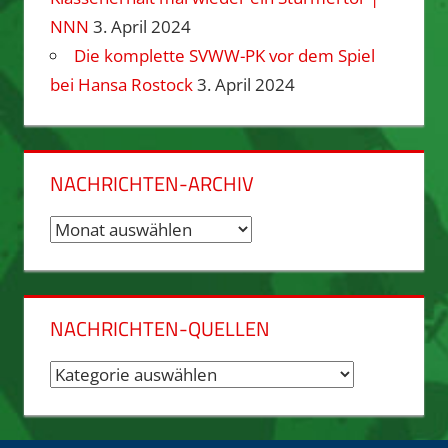
NNN
3. April 2024
Die komplette SVWW-PK vor dem Spiel
bei Hansa Rostock
3. April 2024
NACHRICHTEN-ARCHIV
Nachrichten-
Archiv
NACHRICHTEN-QUELLEN
Nachrichten-
Quellen