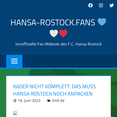
Zum
Facebook
Instagra
Twi
Inhalt
springen
HANSA-ROSTOCK.FANS
Innoffizielle Fan-Website des F.C. Hansa Rostock
KADER NICHT KOMPLETT: DAS MUSS
HANSA ROSTOCK NOCH ANPACKEN
18. Juni 2023
integromat
bild.de