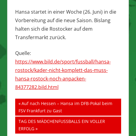
Hansa startet in einer Woche (26. Juni) in die
Vorbereitung auf die neue Saison. Bislang
halten sich die Rostocker auf dem
Transfermarkt zurück.
Quelle:
https://www.bild.de/sport/fussball/hansa-
rostock/kader-nicht-komplett-das-muss-
hansa-rostock-noch-anpacken-
84377282.bild.html
Beitragsnavigation
Vorheriger
Auf nach Hessen – Hansa im DFB-Pokal beim
Beitrag:
FSV Frankfurt zu Gast
Nächster
TAG DES MÄDCHENFUSSBALLS EIN VOLLER
Beitrag:
ERFOLG