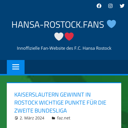
Zum
Facebook
Instagra
Twi
Inhalt
springen
HANSA-ROSTOCK.FANS
Innoffizielle Fan-Website des F.C. Hansa Rostock
KAISERSLAUTERN GEWINNT IN
ROSTOCK WICHTIGE PUNKTE FÜR DIE
ZWEITE BUNDESLIGA
2. März 2024
integromat
faz.net