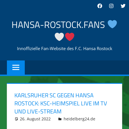
Zum
Facebook
Instagra
Twi
Inhalt
springen
HANSA-ROSTOCK.FANS
Innoffizielle Fan-Website des F.C. Hansa Rostock
KARLSRUHER SC GEGEN HANSA
ROSTOCK: KSC-HEIMSPIEL LIVE IM TV
UND LIVE-STREAM
26. August 2022
integromat
heidelberg24.de