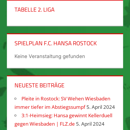
TABELLE 2. LIGA
SPIELPLAN F.C. HANSA ROSTOCK
Keine Veranstaltung gefunden
NEUESTE BEITRÄGE
Pleite in Rostock: SV Wehen Wiesbaden
immer tiefer im Abstiegssumpf
5. April 2024
3:1-Heimsieg: Hansa gewinnt Kellerduell
gegen Wiesbaden | FLZ.de
5. April 2024