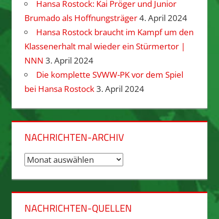
Hansa Rostock: Kai Pröger und Junior
Brumado als Hoffnungsträger
4. April 2024
Hansa Rostock braucht im Kampf um den
Klassenerhalt mal wieder ein Stürmertor |
NNN
3. April 2024
Die komplette SVWW-PK vor dem Spiel
bei Hansa Rostock
3. April 2024
NACHRICHTEN-ARCHIV
Nachrichten-
Archiv
NACHRICHTEN-QUELLEN