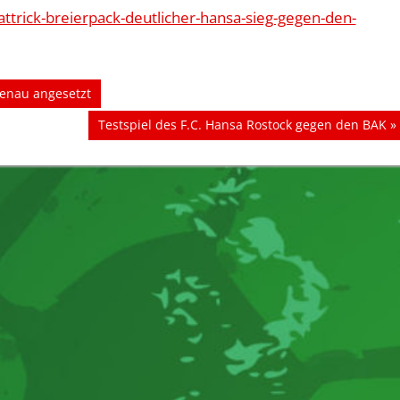
trick-breierpack-deutlicher-hansa-sieg-gegen-den-
tgenau angesetzt
Nächster
Testspiel des F.C. Hansa Rostock gegen den BAK
Beitrag: