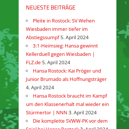
NEUESTE BEITRÄGE
Pleite in Rostock: SV Wehen
Wiesbaden immer tiefer im
Abstiegssumpf
5. April 2024
3:1-Heimsieg: Hansa gewinnt
Kellerduell gegen Wiesbaden |
FLZ.de
5. April 2024
Hansa Rostock: Kai Pröger und
Junior Brumado als Hoffnungsträger
4. April 2024
Hansa Rostock braucht im Kampf
um den Klassenerhalt mal wieder ein
Stürmertor | NNN
3. April 2024
Die komplette SVWW-PK vor dem