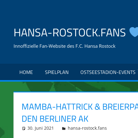
Zum
Inhalt
springen
HANSA-ROSTOCK.FANS
Innoffizielle Fan-Website des F.C. Hansa Rostock
HOME
SPIELPLAN
OSTSEESTADION-EVENTS
MAMBA-HATTRICK & BREIERPA
DEN BERLINER AK
30. Juni 2021
integromat
hansa-rostock.fans