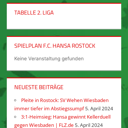
TABELLE 2. LIGA
SPIELPLAN F.C. HANSA ROSTOCK
Keine Veranstaltung gefunden
NEUESTE BEITRÄGE
Pleite in Rostock: SV Wehen Wiesbaden
immer tiefer im Abstiegssumpf
5. April 2024
3:1-Heimsieg: Hansa gewinnt Kellerduell
gegen Wiesbaden | FLZ.de
5. April 2024