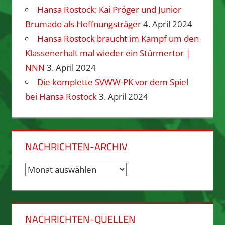
Hansa Rostock: Kai Pröger und Junior
Brumado als Hoffnungsträger
4. April 2024
Hansa Rostock braucht im Kampf um den
Klassenerhalt mal wieder ein Stürmertor |
NNN
3. April 2024
Die komplette SVWW-PK vor dem Spiel
bei Hansa Rostock
3. April 2024
NACHRICHTEN-ARCHIV
Nachrichten-
Archiv
NACHRICHTEN-QUELLEN