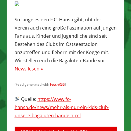
So lange es den F.C. Hansa gibt, übt der
Verein auch eine große Faszination auf jungen
Fans aus. Kinder und Jugendliche sind seit
Bestehen des Clubs im Ostseestadion
anzutreffen und fiebern mit der Kogge mit.
Wir stellen euch die Bagaluten-Bande vor.
News lesen »
(Feed generated with
FetchRSS
)
Quelle:
https://www.fc-
hansa.de/news/mehr-als-nur-ein-kids-club-
unsere-bagaluten-bande.html
Vorheriger