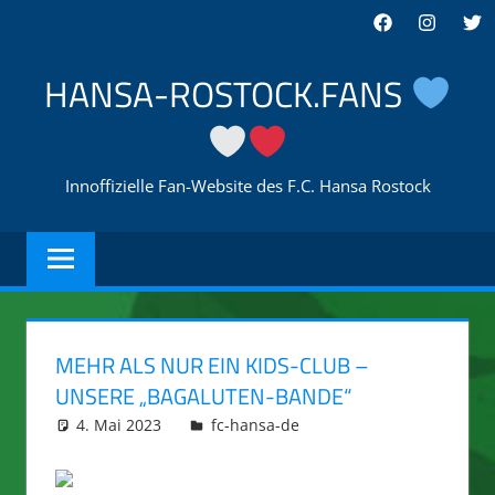
Zum
Facebook
Instagra
Twi
Inhalt
springen
HANSA-ROSTOCK.FANS
Innoffizielle Fan-Website des F.C. Hansa Rostock
MEHR ALS NUR EIN KIDS-CLUB –
UNSERE „BAGALUTEN-BANDE“
4. Mai 2023
hansa-rostock.fans-ifttt
fc-hansa-de