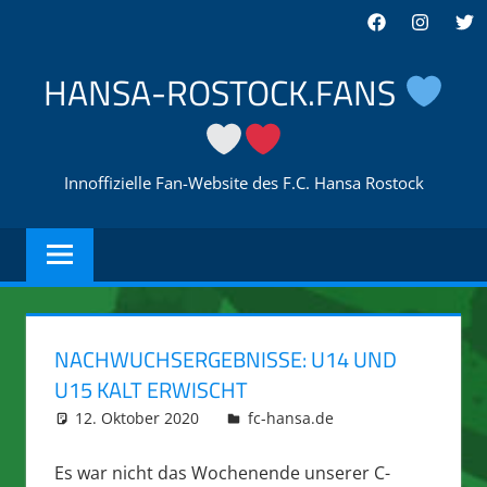
Zum
Facebook
Instagra
Twi
Inhalt
springen
HANSA-ROSTOCK.FANS
Innoffizielle Fan-Website des F.C. Hansa Rostock
NACHWUCHSERGEBNISSE: U14 UND
U15 KALT ERWISCHT
12. Oktober 2020
integromat
fc-hansa.de
Es war nicht das Wochenende unserer C-