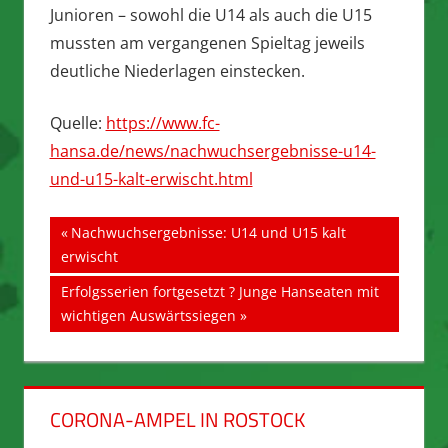
Junioren – sowohl die U14 als auch die U15
mussten am vergangenen Spieltag jeweils
deutliche Niederlagen einstecken.
Quelle:
https://www.fc-
hansa.de/news/nachwuchsergebnisse-u14-
und-u15-kalt-erwischt.html
Beitragsnavigation
Vorheriger
Nachwuchsergebnisse: U14 und U15 kalt
Beitrag:
erwischt
Nächster
Erfolgsserien fortgesetzt ? Junge Hanseaten mit
Beitrag:
wichtigen Auswärtssiegen
CORONA-AMPEL IN ROSTOCK