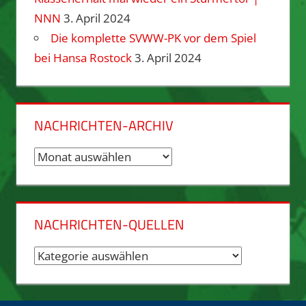
NNN
3. April 2024
Die komplette SVWW-PK vor dem Spiel
bei Hansa Rostock
3. April 2024
NACHRICHTEN-ARCHIV
Nachrichten-
Archiv
NACHRICHTEN-QUELLEN
Nachrichten-
Quellen