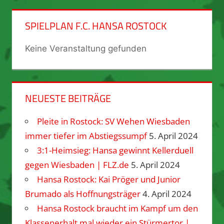
SPIELPLAN F.C. HANSA ROSTOCK
Keine Veranstaltung gefunden
NEUESTE BEITRÄGE
Pleite in Rostock: SV Wehen Wiesbaden
immer tiefer im Abstiegssumpf
5. April 2024
3:1-Heimsieg: Hansa gewinnt Kellerduell
gegen Wiesbaden | FLZ.de
5. April 2024
Hansa Rostock: Kai Pröger und Junior
Brumado als Hoffnungsträger
4. April 2024
Hansa Rostock braucht im Kampf um den
Klassenerhalt mal wieder ein Stürmertor |