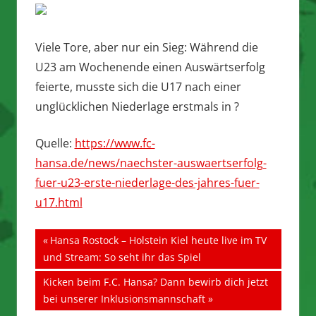
Viele Tore, aber nur ein Sieg: Während die
U23 am Wochenende einen Auswärtserfolg
feierte, musste sich die U17 nach einer
unglücklichen Niederlage erstmals in ?
Quelle:
https://www.fc-
hansa.de/news/naechster-auswaertserfolg-
fuer-u23-erste-niederlage-des-jahres-fuer-
u17.html
Beitragsnavigation
Vorheriger
Hansa Rostock – Holstein Kiel heute live im TV
Beitrag:
und Stream: So seht ihr das Spiel
Nächster
Kicken beim F.C. Hansa? Dann bewirb dich jetzt
Beitrag:
bei unserer Inklusionsmannschaft