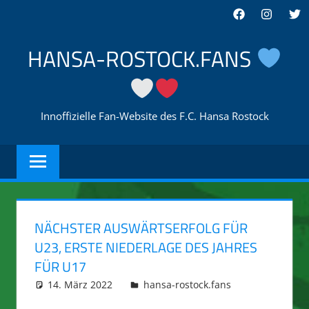
Zum
Facebook
Instagra
Twi
Inhalt
springen
HANSA-ROSTOCK.FANS
Innoffizielle Fan-Website des F.C. Hansa Rostock
NÄCHSTER AUSWÄRTSERFOLG FÜR
U23, ERSTE NIEDERLAGE DES JAHRES
FÜR U17
14. März 2022
integromat
hansa-rostock.fans