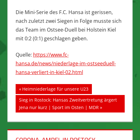
Die Mini-Serie des F.C. Hansa ist gerissen,
nach zuletzt zwei Siegen in Folge musste sich
das Team im Ostsee-Duell bei Holstein Kiel
mit 0:2 (0:1) geschlagen geben.
Quelle:
https://www.fc-
hansa.de/news/niederlage-im-ostseeduell-
hansa-verliert-in-kiel-02.html
Beitragsnavigation
Vorheriger
Heimniederlage für unsere U23
Beitrag:
Nächster
Sieg in Rostock: Hansas Zweitvertretung ärgert
Beitrag:
Jena nur kurz | Sport im Osten | MDR
CORONA-AMPEL IN ROSTOCK