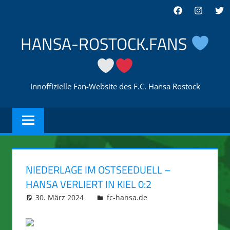
Zum
Facebook
Instagra
Twi
Inhalt
springen
HANSA-ROSTOCK.FANS
Innoffizielle Fan-Website des F.C. Hansa Rostock
NIEDERLAGE IM OSTSEEDUELL –
HANSA VERLIERT IN KIEL 0:2
30. März 2024
integromat
fc-hansa.de