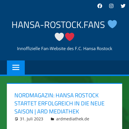
Zum
Facebook
Instagra
Twi
Inhalt
springen
HANSA-ROSTOCK.FANS
Innoffizielle Fan-Website des F.C. Hansa Rostock
NORDMAGAZIN: HANSA ROSTOCK
STARTET ERFOLGREICH IN DIE NEUE
SAISON | ARD MEDIATHEK
31. Juli 2023
integromat
ardmediathek.de