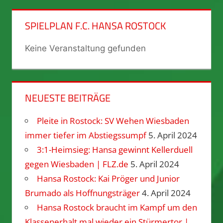
SPIELPLAN F.C. HANSA ROSTOCK
Keine Veranstaltung gefunden
NEUESTE BEITRÄGE
Pleite in Rostock: SV Wehen Wiesbaden
immer tiefer im Abstiegssumpf
5. April 2024
3:1-Heimsieg: Hansa gewinnt Kellerduell
gegen Wiesbaden | FLZ.de
5. April 2024
Hansa Rostock: Kai Pröger und Junior
Brumado als Hoffnungsträger
4. April 2024
Hansa Rostock braucht im Kampf um den
Klassenerhalt mal wieder ein Stürmertor |