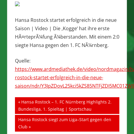
Hansa Rostock startet erfolgreich in die neue
Saison | Video | Die ‚Kogge‘ hat ihre erste
HÃ¤rteprÃ¼fung Ã¼berstanden. Mit einem 2:0
siegte Hansa gegen den 1. FC NÃ¼rnberg.
Quelle:
https://www.ardmediathek.de/video/nordmagazin/h
rostock-startet-erfolgreich-in-die-neue-
saison/ndr/Y3JpZDovL25kci5kZS85NTFjZDI5MC01ZW
Beitragsnavigation
Vorheriger
Hansa Rostock – 1. FC Nürnberg Highlights 2.
Beitrag:
Bundesliga, 1. Spieltag | Sportschau
Nächster
Hansa Rostock siegt zum Liga–Start gegen den
Beitrag:
Club