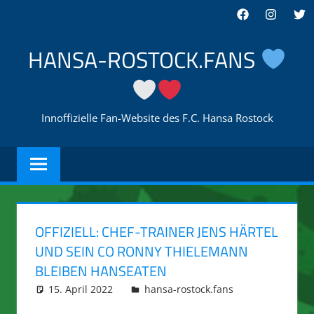
Zum
Facebook
Instagra
Twi
Inhalt
springen
HANSA-ROSTOCK.FANS
Innoffizielle Fan-Website des F.C. Hansa Rostock
OFFIZIELL: CHEF-TRAINER JENS HÄRTEL
UND SEIN CO RONNY THIELEMANN
BLEIBEN HANSEATEN
15. April 2022
integromat
hansa-rostock.fans