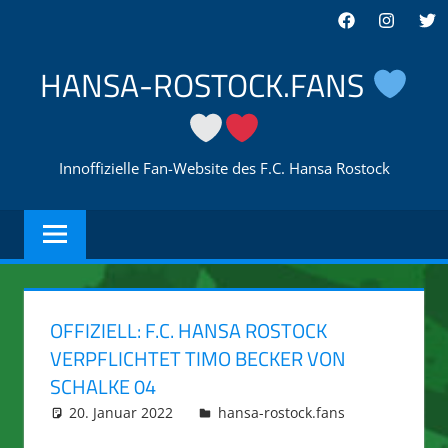
Zum
Facebook
Instagra
Twi
Inhalt
springen
HANSA-ROSTOCK.FANS
Innoffizielle Fan-Website des F.C. Hansa Rostock
OFFIZIELL: F.C. HANSA ROSTOCK
VERPFLICHTET TIMO BECKER VON
SCHALKE 04
20. Januar 2022
integromat
hansa-rostock.fans