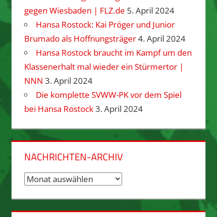
gegen Wiesbaden | FLZ.de
5. April 2024
Hansa Rostock: Kai Pröger und Junior
Brumado als Hoffnungsträger
4. April 2024
Hansa Rostock braucht im Kampf um den
Klassenerhalt mal wieder ein Stürmertor |
NNN
3. April 2024
Die komplette SVWW-PK vor dem Spiel
bei Hansa Rostock
3. April 2024
NACHRICHTEN-ARCHIV
Nachrichten-
Archiv