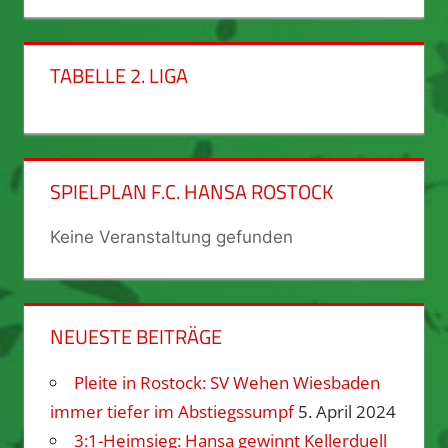
TABELLE 2. LIGA
SPIELPLAN F.C. HANSA ROSTOCK
Keine Veranstaltung gefunden
NEUESTE BEITRÄGE
Pleite in Rostock: SV Wehen Wiesbaden
immer tiefer im Abstiegssumpf
5. April 2024
3:1-Heimsieg: Hansa gewinnt Kellerduell