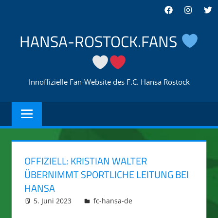
Zum
Facebook
Instagra
Twi
Inhalt
springen
HANSA-ROSTOCK.FANS
Innoffizielle Fan-Website des F.C. Hansa Rostock
OFFIZIELL: KRISTIAN WALTER
ÜBERNIMMT SPORTLICHE LEITUNG BEI
HANSA
5. Juni 2023
hansa-rostock.fans-ifttt
fc-hansa-de