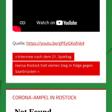
Quelle:
https://youtu.be/gPEyGKqfnb4
Beitragsnavigation
Vorheriger
Interview nach dem 21. Spieltag
Beitrag:
Nächster
Hansa Rostock holt vierten Sieg in Folge gegen
Beitrag:
Saarbrücken
CORONA-AMPEL IN ROSTOCK