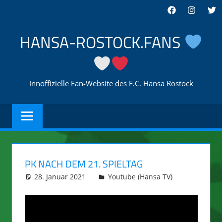
Zum
Facebook
Instagra
Twi
Inhalt
springen
HANSA-ROSTOCK.FANS
Innoffizielle Fan-Website des F.C. Hansa Rostock
PK NACH DEM 21. SPIELTAG
28. Januar 2021
integromat
Youtube (Hansa TV)