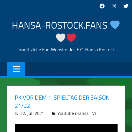
Zum
Facebook
Instagra
Twi
Inhalt
springen
HANSA-ROSTOCK.FANS
Innoffizielle Fan-Website des F.C. Hansa Rostock
PK VOR DEM 1. SPIELTAG DER SAISON
21/22
22. Juli 2021
integromat
Youtube (Hansa TV)