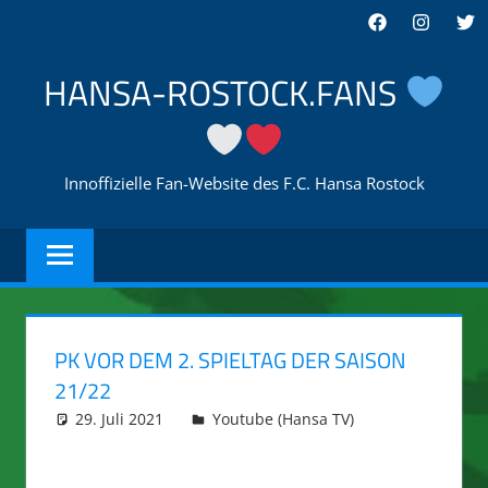
Zum
Facebook
Instagra
Twi
Inhalt
springen
HANSA-ROSTOCK.FANS
Innoffizielle Fan-Website des F.C. Hansa Rostock
PK VOR DEM 2. SPIELTAG DER SAISON
21/22
29. Juli 2021
integromat
Youtube (Hansa TV)