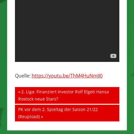
Quelle:
https://youtu.be/ThM4HuNmJI0
Beitragsnavigation
Vorheriger
2. Liga: Finanziert Investor Rolf Elgeti Hansa
Beitrag:
Rostock neue Stars?
Nächster
PK vor dem 2. Spieltag der Saison 21/22
Beitrag:
(Reupload)