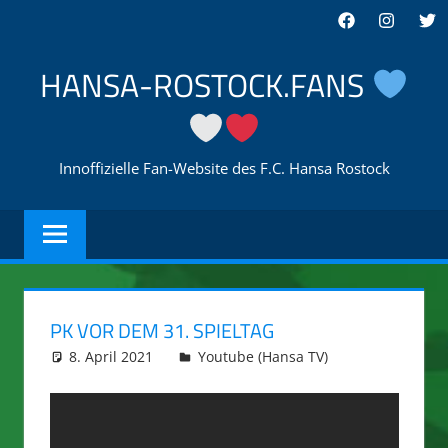
Zum
Facebook
Instagra
Twi
Inhalt
springen
HANSA-ROSTOCK.FANS
Innoffizielle Fan-Website des F.C. Hansa Rostock
PK VOR DEM 31. SPIELTAG
8. April 2021
integromat
Youtube (Hansa TV)