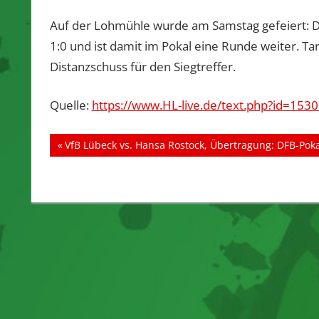
Auf der Lohmühle wurde am Samstag gefeiert: De
1:0 und ist damit im Pokal eine Runde weiter. Ta
Distanzschuss für den Siegtreffer.
Quelle:
https://www.HL-live.de/text.php?id=153
Beitragsnavigation
Vorheriger
VfB Lübeck vs. Hansa Rostock, Übertragung: DFB-Pokal
Beitrag: