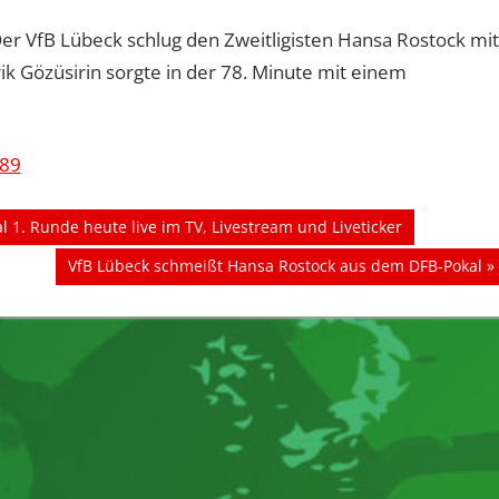
r VfB Lübeck schlug den Zweitligisten Hansa Rostock mit
rik Gözüsirin sorgte in der 78. Minute mit einem
089
 1. Runde heute live im TV, Livestream und Liveticker
Nächster
VfB Lübeck schmeißt Hansa Rostock aus dem DFB-Pokal
Beitrag: