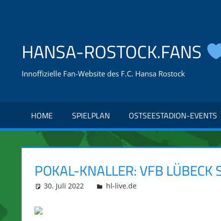
Zum
Inhalt
springen
HANSA-ROSTOCK.FANS
Innoffizielle Fan-Website des F.C. Hansa Rostock
HOME
SPIELPLAN
OSTSEESTADION-EVENTS
POKAL-KNALLER: VFB LÜBECK 
30. Juli 2022
integromat
hl-live.de