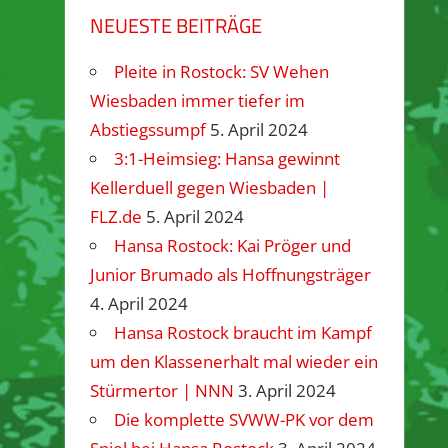
NEUESTE BEITRÄGE
Pleite in Rostock: SV Wehen
Wiesbaden immer tiefer im
Abstiegssumpf
5. April 2024
3:1-Heimsieg: Hansa gewinnt
Kellerduell gegen Wiesbaden |
FLZ.de
5. April 2024
Hansa Rostock: Kai Pröger und
Junior Brumado als Hoffnungsträger
4. April 2024
Hansa Rostock braucht im Kampf
um den Klassenerhalt mal wieder ein
Stürmertor | NNN
3. April 2024
Die komplette SVWW-PK vor dem