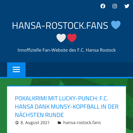
Zum
Facebook
Instagra
Twi
Inhalt
springen
HANSA-ROSTOCK.FANS
Innoffizielle Fan-Website des F.C. Hansa Rostock
POKALKRIMI MIT LUCKY-PUNCH: F.C.
HANSA DANK MUNSY-KOPFBALL IN DER
NÄCHSTEN RUNDE
8. August 2021
integromat
hansa-rostock.fans