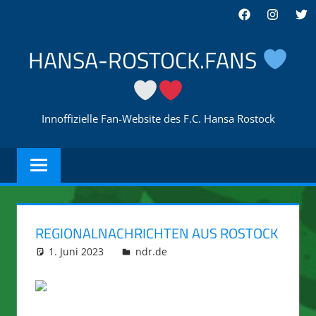
Zum
Facebook
Instagra
Twi
Inhalt
springen
HANSA-ROSTOCK.FANS
Innoffizielle Fan-Website des F.C. Hansa Rostock
REGIONALNACHRICHTEN AUS ROSTOCK
1. Juni 2023
integromat
ndr.de