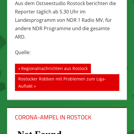
Aus dem Ostseestudio Rostock berichten die
Reporter täglich ab 5.30 Uhr im
Landesprogramm von NDR 1 Radio MV, für
andere NDR Programme und die gesamte
ARD.
Quelle:
Beitragsnavigation
Vorheriger
Regionalnachrichten aus Rostock
Beitrag:
Nächster
Rostocker Robben mit Problemen zum Liga-
Beitrag:
Auftakt
CORONA-AMPEL IN ROSTOCK