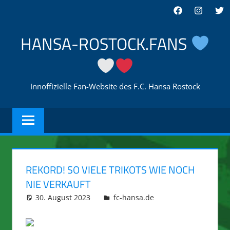
Zum
Facebook
Instagra
Twi
Inhalt
springen
HANSA-ROSTOCK.FANS
Innoffizielle Fan-Website des F.C. Hansa Rostock
REKORD! SO VIELE TRIKOTS WIE NOCH
NIE VERKAUFT
30. August 2023
integromat
fc-hansa.de