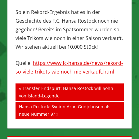
So ein Rekord-Ergebnis hat es in der
Geschichte des F.C. Hansa Rostock noch nie
gegeben! Bereits im Spätsommer wurden so
viele Trikots wie noch in einer Saison verkauft.
Wir stehen aktuell bei 10.000 Stück!
Quelle:
https://www.fc-hansa.de/news/rekord-
so-viele-trikots-wie-noch-nie-verkauft.html
Beitragsnavigation
Vorheriger
Transfer-Endspurt: Hansa Rostock will Sohn
Beitrag:
von Island-Legende
Nächster
Hansa Rostock: Sveinn Aron Gudjohnsen als
Beitrag:
neue Nummer 9?