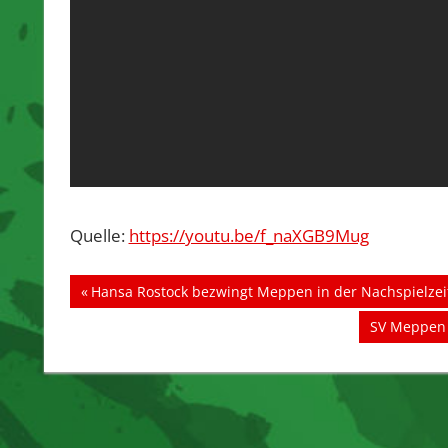
Quelle:
https://youtu.be/f_naXGB9Mug
Beitragsnavigation
Vorheriger
Hansa Rostock bezwingt Meppen in der Nachspielzei
Beitrag:
Nächster
SV Meppen 
Beitrag: