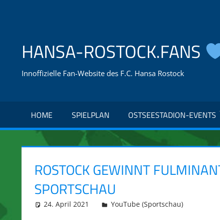
Zum
Inhalt
springen
HANSA-ROSTOCK.FANS
Innoffizielle Fan-Website des F.C. Hansa Rostock
HOME
SPIELPLAN
OSTSEESTADION-EVENTS
ROSTOCK GEWINNT FULMINANT
SPORTSCHAU
24. April 2021
integromat
YouTube (Sportschau)