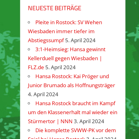
NEUESTE BEITRÄGE
Pleite in Rostock: SV Wehen
Wiesbaden immer tiefer im
Abstiegssumpf
5. April 2024
3:1-Heimsieg: Hansa gewinnt
Kellerduell gegen Wiesbaden |
FLZ.de
5. April 2024
Hansa Rostock: Kai Pröger und
Junior Brumado als Hoffnungsträger
4. April 2024
Hansa Rostock braucht im Kampf
um den Klassenerhalt mal wieder ein
Stürmertor | NNN
3. April 2024
Die komplette SVWW-PK vor dem