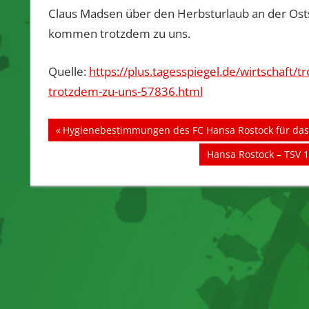
Claus Madsen über den Herbsturlaub an der Ost
kommen trotzdem zu uns.
Quelle:
https://plus.tagesspiegel.de/wirtschaft
trotzdem-zu-uns-57836.html
Beitragsnavigation
Vorheriger
Hygienebestimmungen des FC Hansa Rostock für das 
Beitrag:
Nächster
Hansa Rostock – TSV 1
Beitrag: