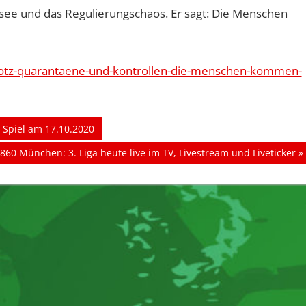
see und das Regulierungschaos. Er sagt: Die Menschen
/trotz-quarantaene-und-kontrollen-die-menschen-kommen-
Spiel am 17.10.2020
860 München: 3. Liga heute live im TV, Livestream und Liveticker