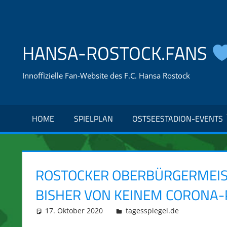
Zum
Inhalt
springen
HANSA-ROSTOCK.FANS
Innoffizielle Fan-Website des F.C. Hansa Rostock
HOME
SPIELPLAN
OSTSEESTADION-EVENTS
ROSTOCKER OBERBÜRGERMEIST
BISHER VON KEINEM CORONA-
17. Oktober 2020
integromat
tagesspiegel.de