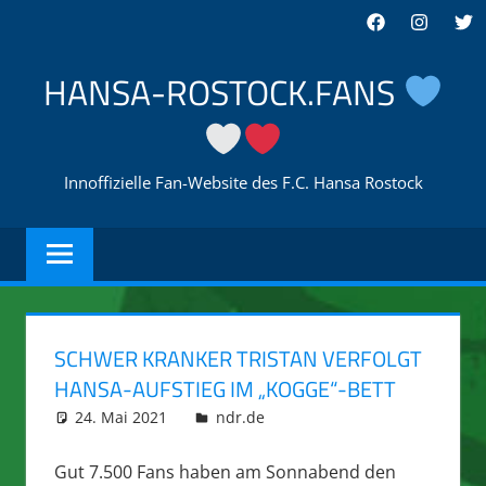
Zum
Facebook
Instagra
Twi
Inhalt
springen
HANSA-ROSTOCK.FANS
Innoffizielle Fan-Website des F.C. Hansa Rostock
SCHWER KRANKER TRISTAN VERFOLGT
HANSA-AUFSTIEG IM „KOGGE“-BETT
24. Mai 2021
integromat
ndr.de
Gut 7.500 Fans haben am Sonnabend den