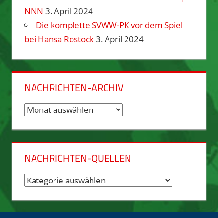
NNN
3. April 2024
Die komplette SVWW-PK vor dem Spiel
bei Hansa Rostock
3. April 2024
NACHRICHTEN-ARCHIV
Nachrichten-
Archiv
NACHRICHTEN-QUELLEN
Nachrichten-
Quellen