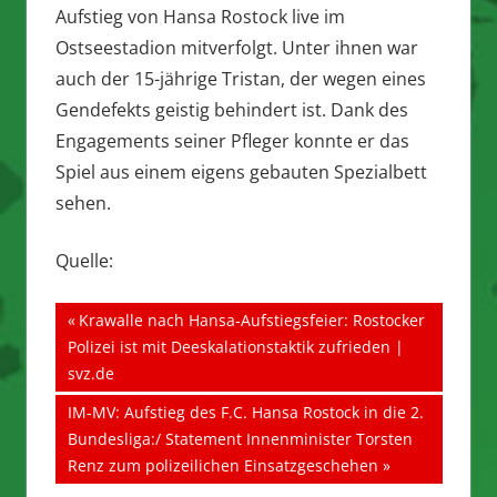
Aufstieg von Hansa Rostock live im
Ostseestadion mitverfolgt. Unter ihnen war
auch der 15-jährige Tristan, der wegen eines
Gendefekts geistig behindert ist. Dank des
Engagements seiner Pfleger konnte er das
Spiel aus einem eigens gebauten Spezialbett
sehen.
Quelle:
Beitragsnavigation
Vorheriger
Krawalle nach Hansa-Aufstiegsfeier: Rostocker
Beitrag:
Polizei ist mit Deeskalationstaktik zufrieden |
svz.de
Nächster
IM-MV: Aufstieg des F.C. Hansa Rostock in die 2.
Beitrag:
Bundesliga:/ Statement Innenminister Torsten
Renz zum polizeilichen Einsatzgeschehen