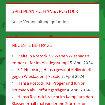
SPIELPLAN F.C. HANSA ROSTOCK
Keine Veranstaltung gefunden
NEUESTE BEITRÄGE
Pleite in Rostock: SV Wehen Wiesbaden
immer tiefer im Abstiegssumpf
5. April 2024
3:1-Heimsieg: Hansa gewinnt Kellerduell
gegen Wiesbaden | FLZ.de
5. April 2024
Hansa Rostock: Kai Pröger und Junior
Brumado als Hoffnungsträger
4. April 2024
Hansa Rostock braucht im Kampf um den
Klassenerhalt mal wieder ein Stürmertor |