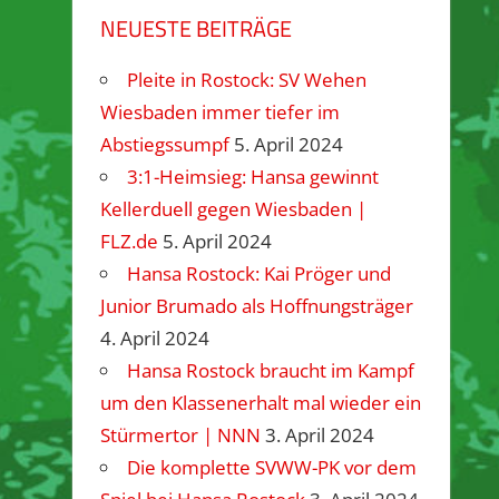
NEUESTE BEITRÄGE
Pleite in Rostock: SV Wehen
Wiesbaden immer tiefer im
Abstiegssumpf
5. April 2024
3:1-Heimsieg: Hansa gewinnt
Kellerduell gegen Wiesbaden |
FLZ.de
5. April 2024
Hansa Rostock: Kai Pröger und
Junior Brumado als Hoffnungsträger
4. April 2024
Hansa Rostock braucht im Kampf
um den Klassenerhalt mal wieder ein
Stürmertor | NNN
3. April 2024
Die komplette SVWW-PK vor dem