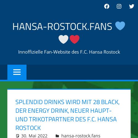
Zum
Facebook
Instagra
Twi
Inhalt
springen
HANSA-ROSTOCK.FANS
Innoffizielle Fan-Website des F.C. Hansa Rostock
SPLENDID DRINKS WIRD MIT 28 BLACK,
DER ENERGY DRINK, NEUER HAUPT-
UND TRIKOTPARTNER DES F.C. HANSA
ROSTOCK
30. Mai 2022
integromat
hansa-rostock.fans